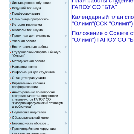
План работы студенчес
Дистанционное обучение
ГАПОУ СО "БТА"
Ведущий техникум
Профессионалитет
Календарный план спо
Олимпиада профессион...
"Олимп"(ССК "Олимп") 
История техникума
Филиалы техникума
Положение о Совете с
Проектная деятельность
"Олимп") ГАПОУ СО "Б
Учебная работа
Воспитательная работа
Студенческий спортивный клуб
"Олимп"
Методическая работа
Наставничество
Информация для студентов
О защите прав участн...
Виртуальный кабинет
профориентации
Анкетирование по вопросам
контроля качества подготовки
специалистов ГАПОУ СО
"Базарнокарабулакский техникум
агробизнеса"
Подготовка водителей
Образовательный кредит
Безопасность образов...
Противодействие коррупции