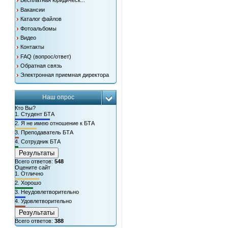
Бесплатная юридическ...
Вакансии
Каталог файлов
Фотоальбомы
Видео
Контакты
FAQ (вопрос/ответ)
Обратная связь
Электронная приемная директора
Наш опрос
Кто Вы?
1.
Студент БТА
2.
Я не имею отношение к БТА
3.
Преподаватель БТА
4.
Сотрудник БТА
Результаты
Всего ответов:
548
Оцените сайт
1.
Отлично
2.
Хорошо
3.
Неудовлетворительно
4.
Удовлетворительно
Результаты
Всего ответов:
388