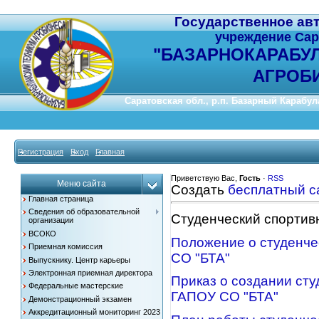
Государственное ав
учреждение Сар
"
БАЗАРНОКАРАБУ
АГРОБ
Саратовская обл., р.п. Базарный Карабулак
Регистрация
Вход
Главная
Приветствую Вас
,
Гость
·
RSS
Меню сайта
Создать
бесплатный с
Главная страница
Сведения об образовательной
Студенческий спортив
организации
ВСОКО
Положение о студенче
Приемная комиссия
СО "БТА"
Выпускнику. Центр карьеры
Электронная приемная директора
Приказ о создании сту
Федеральные мастерские
ГАПОУ СО "БТА"
Демонстрационный экзамен
Аккредитационный мониторинг 2023