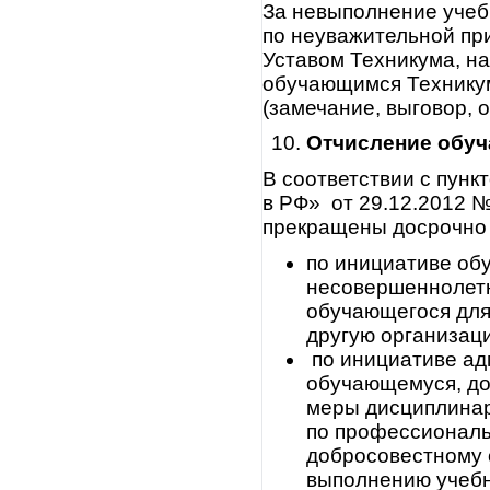
За невыполнение учеб
по неуважительной пр
Уставом Техникума, н
обучающимся Технику
(замечание, выговор, 
Отчисление
обу
В соответствии с пунк
в РФ» от 29.12.2012 
прекращены досрочно 
по инициативе об
несовершеннолетн
обучающегося для
другую организац
по инициативе ад
обучающемуся, до
меры дисциплинар
по профессиональ
добросовестному 
выполнению учебн