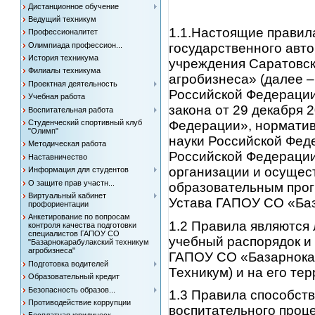
Дистанционное обучение
Ведущий техникум
1.1.Настоящие правил
Профессионалитет
Олимпиада профессион...
государственного авт
История техникума
учреждения Саратовск
Филиалы техникума
агробизнеса» (далее 
Проектная деятельность
Российской Федерации
Учебная работа
закона от 29 декабря 
Воспитательная работа
Федерации», норматив
Студенческий спортивный клуб
"Олимп"
науки Российской Фед
Методическая работа
Российской Федерации
Наставничество
организации и осущес
Информация для студентов
О защите прав участн...
образовательным прог
Виртуальный кабинет
Устава ГАПОУ СО «Баз
профориентации
Анкетирование по вопросам
1.2 Правила являются
контроля качества подготовки
специалистов ГАПОУ СО
учебный распорядок и
"Базарнокарабулакский техникум
агробизнеса"
ГАПОУ СО «Базарнокар
Подготовка водителей
Техникум) и на его те
Образовательный кредит
Безопасность образов...
1.3 Правила способст
Противодействие коррупции
воспитательного проц