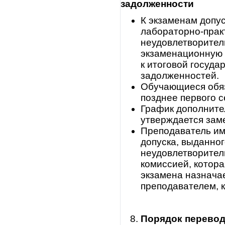
задолженности
К экзаменам допу
лабораторно-прак
неудовлетворител
экзаменационную 
к итоговой госуда
задолженностей.
Обучающиеся обяз
позднее первого 
График дополните
утверждается зам
Преподаватель им
допуска, выданно
неудовлетворител
комиссией, котор
экзамена назнача
преподавателем, 
Порядок перевод