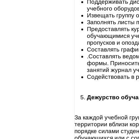
Поддерживать дис
учебного оборудов
Извещать группу 
Заполнять листы 
Предоставлять кур
обучающимися уче
пропусков и опозд
Составлять график
.Составлять ведо
формы. Приносить
занятий журнал у
Содействовать в р
Дежурство
обуч
За каждой учебной гру
территории вблизи кор
порядке силами студе
обучающихся или с со