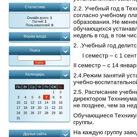
Статистика
2.2. Учебный год в Те
согласно учебному пл
Онлайн всего:
1
образования. Не менее
Гостей:
1
Пользователей:
0
обучающихся устанавл
недель в год, в том чи
Форма входа
2. .Учебный год делитс
Поиск
I семестр – с 1 сен
II семестр – с 14 январ
2.4.Режим занятий ус
Календарь
учебно-воспитательно
«
Август 2026
»
Пн
Вт
Ср
Чт
Пт
Сб
Вс
2.5. Расписание учебн
1
2
3
4
5
6
7
8
9
директором Техникума
10
11
12
13
14
15
16
не позднее, чем за не
17
18
19
20
21
22
23
24
25
26
27
28
29
30
Обучающиеся Техникум
31
группы.
На каждую группу зав
Друзья сайта