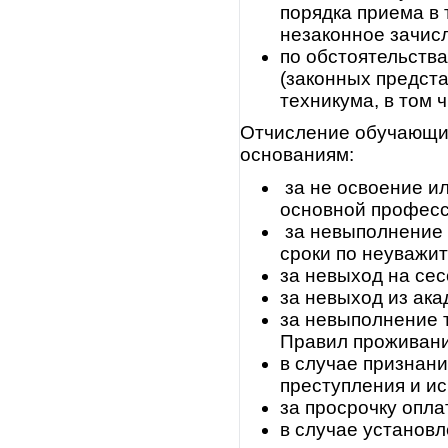
порядка приема в 
незаконное зачисл
по обстоятельств
(законных предст
техникума, в том 
Отчисление обучающи
основаниям:
за не освоение и
основной професс
за невыполнение 
сроки по неуважи
за невыход на се
за невыход из ака
за невыполнение 
Правил проживани
в случае признан
преступления и и
за просрочку опла
в случае установ