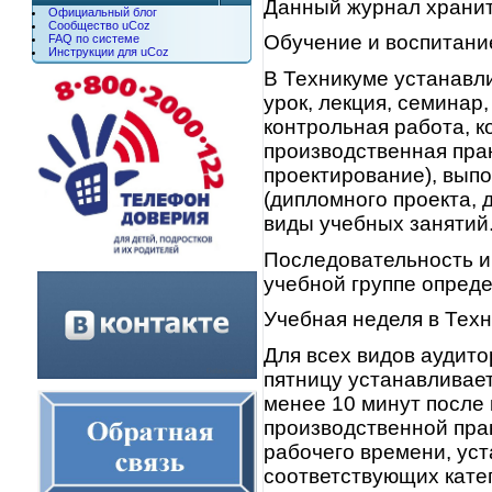
Данный журнал хранит
Официальный блог
Сообщество uCoz
Обучение и воспитание
FAQ по системе
Инструкции для uCoz
В Техникуме устанавл
урок, лекция, семинар
контрольная работа, 
производственная пра
проектирование), вып
(дипломного проекта, 
виды учебных занятий
Последовательность и
учебной группе опреде
Учебная неделя в Техн
Для всех видов аудито
пятницу устанавливае
менее 10 минут после
производственной пра
рабочего времени, уст
соответствующих кате