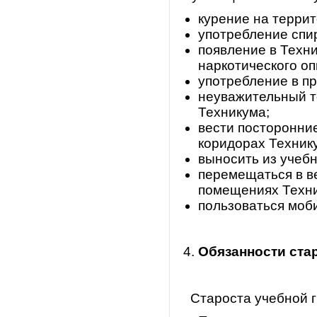
курение на терри
употребление спир
появление в Техни
наркотического оп
употребление в п
неуважительный т
Техникума;
вести посторонни
коридорах Техник
выносить из учеб
перемещаться в в
помещениях Техн
пользоваться моб
Обязанности
ста
Староста учебной г