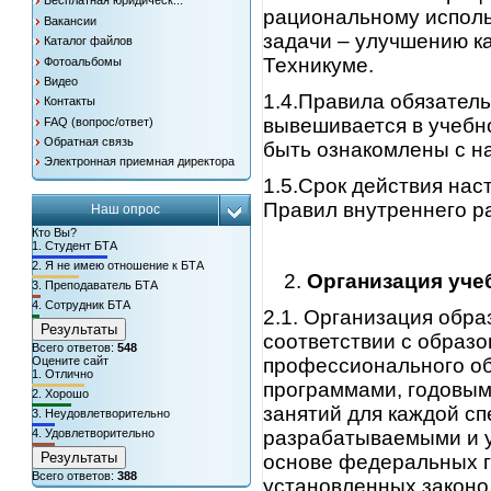
Бесплатная юридическ...
рациональному исполь
Вакансии
задачи – улучшению к
Каталог файлов
Техникуме.
Фотоальбомы
Видео
1.4.Правила обязател
Контакты
вывешивается в учебн
FAQ (вопрос/ответ)
Обратная связь
быть ознакомлены с 
Электронная приемная директора
1.5.Срок действия нас
Правил внутреннего р
Наш опрос
Кто Вы?
1.
Студент БТА
2.
Я не имею отношение к БТА
Организация
уче
3.
Преподаватель БТА
4.
Сотрудник БТА
2.1. Организация обра
Результаты
соответствии с образ
Всего ответов:
548
профессионального об
Оцените сайт
1.
Отлично
программами, годовы
2.
Хорошо
занятий для каждой с
3.
Неудовлетворительно
разрабатываемыми и 
4.
Удовлетворительно
Результаты
основе федеральных г
Всего ответов:
388
установленных законо