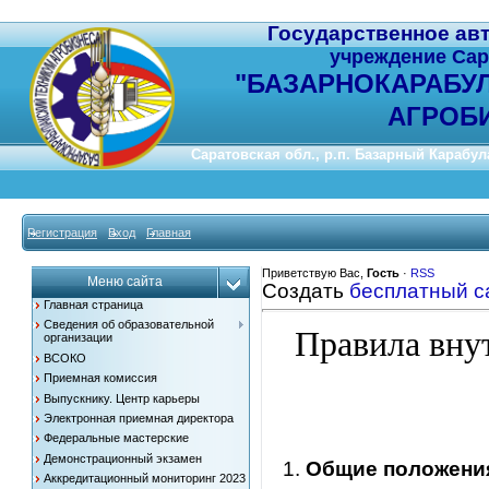
Государственное ав
учреждение Сар
"
БАЗАРНОКАРАБУ
АГРОБ
Саратовская обл., р.п. Базарный Карабулак
Регистрация
Вход
Главная
Приветствую Вас
,
Гость
·
RSS
Меню сайта
Создать
бесплатный с
Главная страница
Сведения об образовательной
Правила внут
организации
ВСОКО
Приемная комиссия
Выпускнику. Центр карьеры
Электронная приемная директора
Федеральные мастерские
Демонстрационный экзамен
Общие
положени
Аккредитационный мониторинг 2023