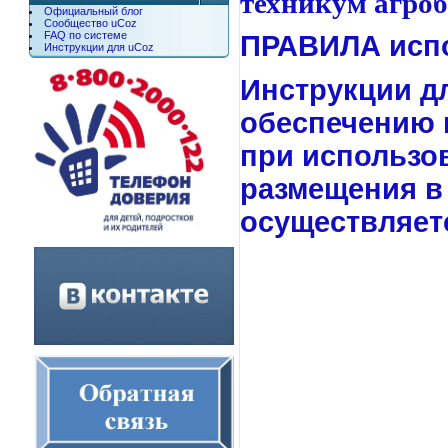
техникум агроб
Официальный блог
Сообщество uCoz
FAQ по системе
ПРАВИЛА
исп
Инструкции для uCoz
Инструкции д
обеспечению 
при использо
размещения в
осуществляетс