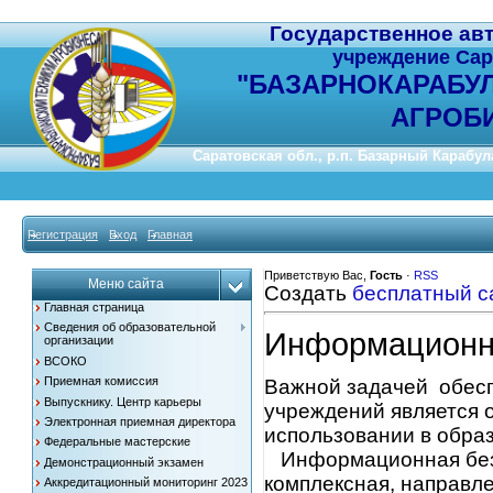
Государственное ав
учреждение Сар
"
БАЗАРНОКАРАБУ
АГРОБ
Саратовская обл., р.п. Базарный Карабулак
Регистрация
Вход
Главная
Приветствую Вас
,
Гость
·
RSS
Меню сайта
Создать
бесплатный с
Главная страница
Сведения об образовательной
Информационн
организации
ВСОКО
Приемная комиссия
Важной задачей обесп
Выпускнику. Центр карьеры
учреждений является 
Электронная приемная директора
использовании в образ
Федеральные мастерские
Информационная безо
Демонстрационный экзамен
комплексная, направл
Аккредитационный мониторинг 2023