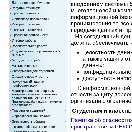
Дистанционное обучение
внедрением системы 
Ведущий техникум
многоплановой и комп
Профессионалитет
информационной безоп
Олимпиада профессион...
проникновения во все
История техникума
передачи данных и, пр
Филиалы техникума
На сегодняшний день
Проектная деятельность
Учебная работа
должна обеспечивать
Воспитательная работа
целостность данн
Студенческий спортивный клуб
"Олимп"
а также зашита о
Методическая работа
данных;
Наставничество
конфиденциально
Информация для студентов
О защите прав участн...
доступность инфо
Виртуальный кабинет
профориентации
К информационной бе
Анкетирование по вопросам
отнести защиту персо
контроля качества подготовки
специалистов ГАПОУ СО
организацию ограниче
"Базарнокарабулакский техникум
агробизнеса"
Студентам и классн
Подготовка водителей
Образовательный кредит
Памятка об опасностях
Безопасность образов...
пространстве, и РЕКО
Противодействие коррупции