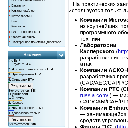
Бесплатная юридическ...
На практических заня
Вакансии
используется только 
Каталог файлов
Фотоальбомы
Компании Microso
Видео
из крупнейших тр
Контакты
программного обе
FAQ (вопрос/ответ)
Обратная связь
техники;
Электронная приемная директора
Лаборатории
Касперского
(
http
Наш опрос
разработке систе
Кто Вы?
атак;
1.
Студент БТА
Компании АСКО
2.
Я не имею отношение к БТА
3.
Преподаватель БТА
разработчика про
4.
Сотрудник БТА
(CAD/AEC/CAPP/
Результаты
Компании PTC
(С
Всего ответов:
548
russia.com/
) — ми
Оцените сайт
1.
Отлично
CAD/CAM/CAE/PL
2.
Хорошо
Компании Embarc
3.
Неудовлетворительно
— занимающейся р
4.
Удовлетворительно
Результаты
средств управлен
Всего ответов:
388
Фирмы "1С"
(
http