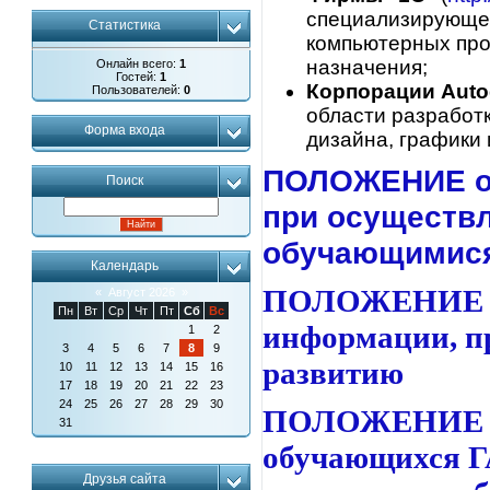
специализирующей
Статистика
компьютерных про
назначения;
Онлайн всего:
1
Гостей:
1
Корпорации Auto
Пользователей:
0
области разработ
Форма входа
дизайна, графики
ПОЛОЖЕНИЕ
Поиск
при осуществл
обучающимися
Календарь
ПОЛОЖЕНИ
«
Август 2026
»
Пн
Вт
Ср
Чт
Пт
Сб
Вс
информации, п
1
2
3
4
5
6
7
8
9
развитию
10
11
12
13
14
15
16
17
18
19
20
21
22
23
24
25
26
27
28
29
30
ПОЛОЖЕНИ
31
обучающихся
Г
Друзья сайта