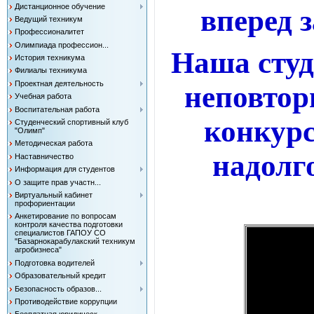
Дистанционное обучение
вперед 
Ведущий техникум
Профессионалитет
Олимпиада профессион...
Наша студ
История техникума
Филиалы техникума
Проектная деятельность
неповтор
Учебная работа
Воспитательная работа
конкурс
Студенческий спортивный клуб
"Олимп"
Методическая работа
надолг
Наставничество
Информация для студентов
О защите прав участн...
Виртуальный кабинет
профориентации
Анкетирование по вопросам
контроля качества подготовки
специалистов ГАПОУ СО
"Базарнокарабулакский техникум
агробизнеса"
Подготовка водителей
Образовательный кредит
Безопасность образов...
Противодействие коррупции