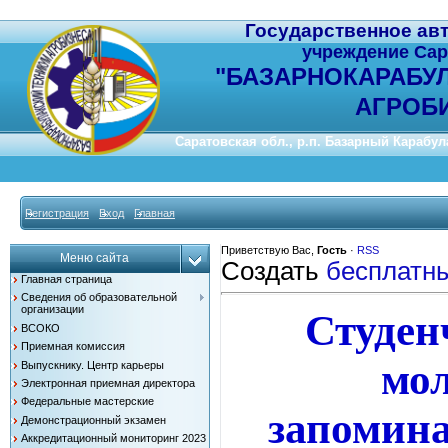
Государственное ав
учреждение Сар
"
БАЗАРНОКАРАБУ
АГРОБ
Саратовская обл., р.п. Базарный Карабулак
Регистрация
Вход
Главная
Приветствую Вас
,
Гость
·
RSS
Меню сайта
Создать
бесплатн
Главная страница
Сведения об образовательной
организации
Студенч
ВСОКО
Приемная комиссия
мол
Выпускнику. Центр карьеры
Электронная приемная директора
Федеральные мастерские
запомина
Демонстрационный экзамен
Аккредитационный мониторинг 2023