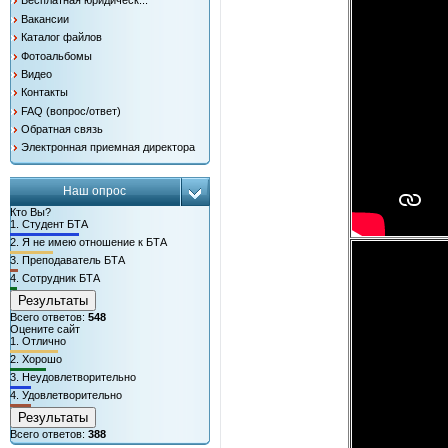
Бесплатная юридическ...
Вакансии
Каталог файлов
Фотоальбомы
Видео
Контакты
FAQ (вопрос/ответ)
Обратная связь
Электронная приемная директора
Наш опрос
Кто Вы?
1.
Студент БТА
2.
Я не имею отношение к БТА
3.
Преподаватель БТА
4.
Сотрудник БТА
Результаты
Всего ответов:
548
Оцените сайт
1.
Отлично
2.
Хорошо
3.
Неудовлетворительно
4.
Удовлетворительно
Результаты
Всего ответов:
388