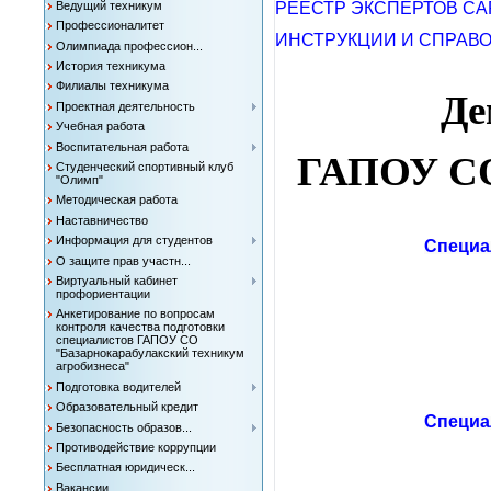
Ведущий техникум
РЕЕСТР ЭКСПЕРТОВ С
Профессионалитет
ИНСТРУКЦИИ И СПРАВ
Олимпиада профессион...
История техникума
Филиалы техникума
Де
Проектная деятельность
Учебная работа
Воспитательная работа
ГАПОУ С
Студенческий спортивный клуб
"Олимп"
Методическая работа
Наставничество
Информация для студентов
Специа
О защите прав участн...
Виртуальный кабинет
профориентации
Анкетирование по вопросам
контроля качества подготовки
специалистов ГАПОУ СО
"Базарнокарабулакский техникум
агробизнеса"
Подготовка водителей
Образовательный кредит
Специа
Безопасность образов...
Противодействие коррупции
Бесплатная юридическ...
Вакансии