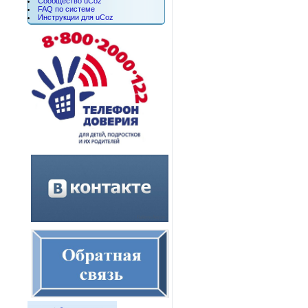
Сообщество uCoz
FAQ по системе
Инструкции для uCoz