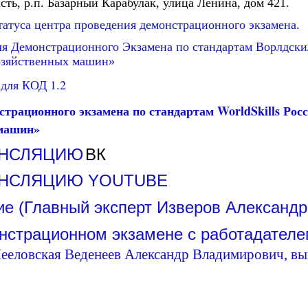
сть, р.п. Базарный Карабулак, улица Ленина, дом 421.
татуса центра проведения демонстрационного экзамена.
я Демонстрационного Экзамена по стандартам Ворлдски
озяйственных машин»
для КОД 1.2
страционного экзамена по стандартам
WorldSkills
Росс
 машин»
АНСЛЯЦИЮ
ВК
АНСЛЯЦИЮ YOUTUBE
е (Главный эксперт Изверов Александр
нстрационном экзамене с работадател
ееловская Веденеев Александр Владимирович, вы