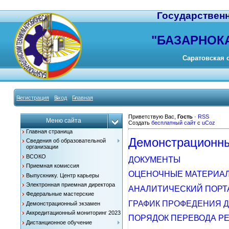
Государствен
"
БАЗАРНОК
Саратовская о
Регистрация
Вход
Главная
Приветствую Вас
,
Гость
·
RSS
Меню сайта
Создать
бесплатный сайт
с
uCoz
Главная страница
Демонстрационны
Сведения об образовательной
организации
ВСОКО
ДОКУМЕНТЫ
Приемная комиссия
ОЦЕНОЧНЫЕ МАТЕРИА
Выпускнику. Центр карьеры
Электронная приемная директора
АНАЛИТИЧЕСКИЙ ПОРТ
Федеральные мастерские
ГРАФИК ПРОФЕДЕНИЯ 
Демонстрационный экзамен
Аккредитационный мониторинг 2023
ПОРЯДОК ПЕРЕВОДА Р
Дистанционное обучение