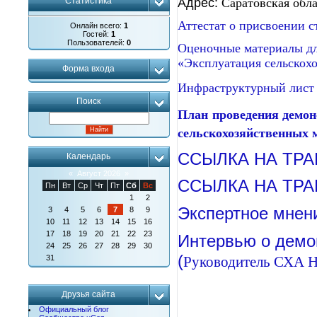
Адрес:
Саратовская обла
Статистика
Аттестат о присвоении с
Онлайн всего:
1
Гостей:
1
Пользователей:
0
Оценочные материалы дл
«Эксплуатация сельскох
Форма входа
Инфраструктурный лист 
Поиск
План проведения демон
сельскохозяйственных
ССЫЛКА НА ТР
Календарь
«
Август 2026
»
ССЫЛКА НА ТР
Пн
Вт
Ср
Чт
Пт
Сб
Вс
1
2
Экспертное мнени
3
4
5
6
7
8
9
10
11
12
13
14
15
16
17
18
19
20
21
22
23
Интервью о демо
24
25
26
27
28
29
30
(
Руководитель СХА Н
31
Друзья сайта
Официальный блог