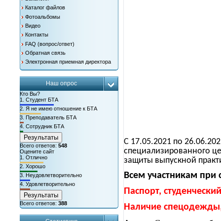
Каталог файлов
Фотоальбомы
Видео
Контакты
FAQ (вопрос/ответ)
Обратная связь
Электронная приемная директора
Наш опрос
Кто Вы?
1.
Студент БТА
2.
Я не имею отношение к БТА
3.
Преподаватель БТА
4.
Сотрудник БТА
Результаты
С 17.05.2021 по 26.06.2
Всего ответов:
548
специализированного це
Оцените сайт
1.
Отлично
защиты выпускной практ
2.
Хорошо
Всем участникам при 
3.
Неудовлетворительно
4.
Удовлетворительно
Паспорт, студенчески
Результаты
Всего ответов:
388
Наличие спецодежды,