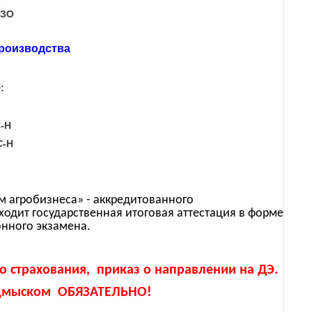
-ЗО
производства
:
С-Н
С-Н
ум агробизнеса» - аккредитованного
дит государственная итоговая аттестация в форме
нного экзамена.
о страхования, приказ о направлении на ДЭ.
подмыском ОБЯЗАТЕЛЬНО!