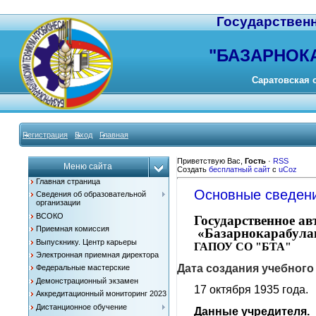
Государствен
"
БАЗАРНОК
Саратовская о
Регистрация
Вход
Главная
Приветствую Вас
,
Гость
·
RSS
Меню сайта
Создать
бесплатный сайт
с
uCoz
Главная страница
Основные сведен
Сведения об образовательной
организации
ВСОКО
Г
осударственное а
Приемная комиссия
«Базарнокарабулак
Выпускнику. Центр карьеры
ГАПОУ СО "БТА"
Электронная приемная директора
Дата создания учебного
Федеральные мастерские
Демонстрационный экзамен
17 октября 1935 года.
Аккредитационный мониторинг 2023
Дистанционное обучение
Данные учредителя.