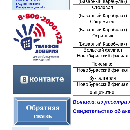
Сообщество uCoz
(Базарный Карабулак)
FAQ по системе
Столовая
Инструкции для uCoz
(Базарный Карабулак)
Общежитие
(Базарный Карабулак)
Охранник
(Базарный Карабулак)
Вольский филиал
Новобурасский филиал
Приемная
Новобурасский филиал
бухгалтерия
Новобурасский филиал
общежитие
Выписка из реестра 
Свидетельство об ак