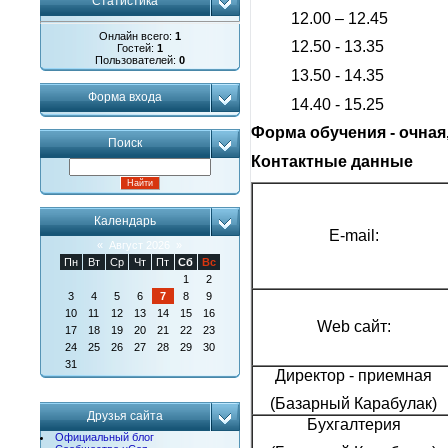
Статистика
12.00 – 12.45
Онлайн всего:
1
12.50 - 13.35
Гостей:
1
Пользователей:
0
13.50 - 14.35
Форма входа
14.40 - 15.25
Форма обучения - очная
Поиск
Контактные данные
Календарь
E-mail:
«
Август 2026
»
Пн
Вт
Ср
Чт
Пт
Сб
Вс
1
2
3
4
5
6
7
8
9
10
11
12
13
14
15
16
Web сайт:
17
18
19
20
21
22
23
24
25
26
27
28
29
30
31
Директор - приемная
(Базарный Карабулак)
Друзья сайта
Бухгалтерия
Официальный блог