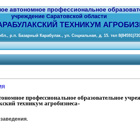
ное автономное профессиональное образоват
учреждение Саратовской области
АРАБУЛАКСКИЙ ТЕХНИКУМ АГРОБИЗ
бл., р.п. Базарный Карабулак., ул. Социальная, д. 15. тел 8(84591)72
ия
втономное профессиональное образовательное учре
ский техникум агробизнеса
»
 заведения.