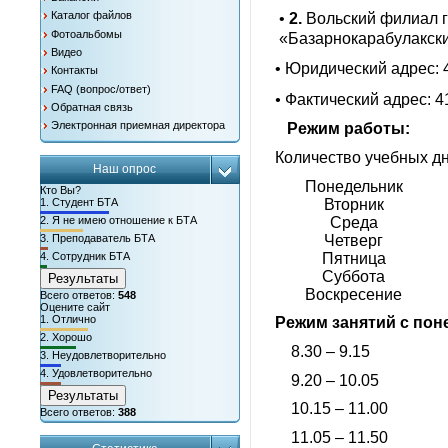
Каталог файлов
•
2.
Вольский филиал г
Фотоальбомы
«Базарнокарабулакски
Видео
• Юридический адрес: 
Контакты
FAQ (вопрос/ответ)
•
Фактический адрес: 41
Обратная связь
Электронная приемная директора
Режим работы:
Количество учебных дн
Наш опрос
Понедельник
Кто Вы?
Вторник
1.
Студент БТА
Среда
2.
Я не имею отношение к БТА
Четверг
3.
Преподаватель БТА
Пятница
4.
Сотрудник БТА
Суббота
Результаты
Воскресение
Всего ответов:
548
Оцените сайт
1.
Отлично
Режим занятий с пон
2.
Хорошо
8.30 – 9.15
3.
Неудовлетворительно
4.
Удовлетворительно
9.20 – 10.05
Результаты
10.15 – 11.00
Всего ответов:
388
11.05 – 11.50