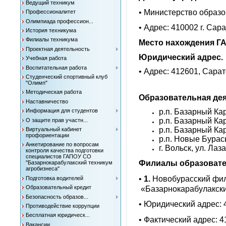
Ведущий техникум
• Министерство образо
Профессионалитет
Олимпиада профессион...
• Адрес: 410002 г. Сар
История техникума
Филиалы техникума
Место нахождения Г
Проектная деятельность
Юридический адрес.
Учебная работа
Воспитательная работа
• Адрес: 412601, Сарат
Студенческий спортивный клуб
"Олимп"
Методическая работа
Образовательная дея
Наставничество
Информация для студентов
р.п. Базарный Кар
р.п. Базарный Кар
О защите прав участн...
р.п. Базарный Кар
Виртуальный кабинет
профориентации
р.п. Новые Бурас
Анкетирование по вопросам
г. Вольск, ул. Лаз
контроля качества подготовки
специалистов ГАПОУ СО
Филиалы образовате
"Базарнокарабулакский техникум
агробизнеса"
•
1.
Новобурасский фил
Подготовка водителей
Образовательный кредит
«Базарнокарабулакски
Безопасность образов...
• Юридический адрес: 
Противодействие коррупции
Бесплатная юридическ...
• Фактический адрес: 4
Вакансии