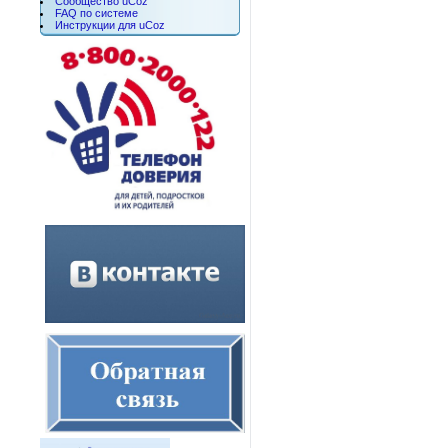
Сообщество uCoz
FAQ по системе
Инструкции для uCoz