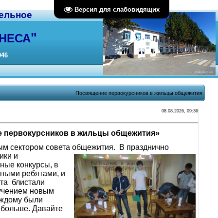
Версия для слабовидящих
ельное
"
НЕСА
046
Посвящение первокурсников в жильцы общежития
08.08.2026, 09:36
ие первокурсников в жильцы общежития»
ым сектором совета общежития. В празднично
ики и
ные конкурсы, в
жными ребятами, и
та блистали
ручением новым
аждому были
 больше. Давайте