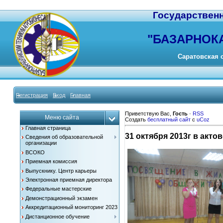
Государствен
"
БАЗАРНОК
Саратовская о
Регистрация
Вход
Главная
Приветствую Вас
,
Гость
·
RSS
Меню сайта
Создать
бесплатный сайт
с
uCoz
Главная страница
31 октября 2013г в ак
Сведения об образовательной
организации
ВСОКО
Приемная комиссия
Выпускнику. Центр карьеры
Электронная приемная директора
Федеральные мастерские
Демонстрационный экзамен
Аккредитационный мониторинг 2023
Дистанционное обучение