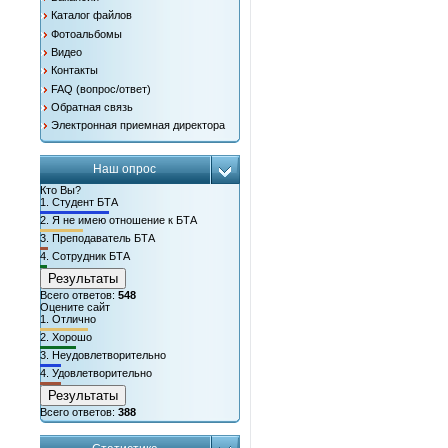
Каталог файлов
Фотоальбомы
Видео
Контакты
FAQ (вопрос/ответ)
Обратная связь
Электронная приемная директора
Наш опрос
Кто Вы?
1.
Студент БТА
2.
Я не имею отношение к БТА
3.
Преподаватель БТА
4.
Сотрудник БТА
Результаты
Всего ответов:
548
Оцените сайт
1.
Отлично
2.
Хорошо
3.
Неудовлетворительно
4.
Удовлетворительно
Результаты
Всего ответов:
388