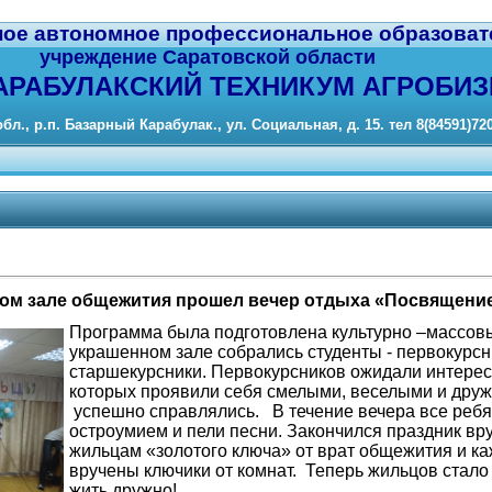
ное автономное профессиональное образоват
учреждение Саратовской области
АРАБУЛАКСКИЙ ТЕХНИКУМ АГРОБИЗ
бл., р.п. Базарный Карабулак., ул. Социальная, д. 15. тел 8(84591)72
товом зале общежития прошел вечер отдыха «Посвящен
Программа была подготовлена культурно –массов
украшенном
зале собрались студенты - первокурсн
старшекурсники. Первокурсников ожидали интерес
которых проявили себя смелыми, веселыми и дру
успешно справлялись. В течение вечера все ребя
остроумием и пели песни. Закончился праздник в
жильцам «золотого ключа» от врат общежития и к
вручены ключики от комнат. Теперь жильцов стало
жить дружно!